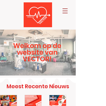
Welkom op de
website van
VECTOR!
Meest Recente Nieuws