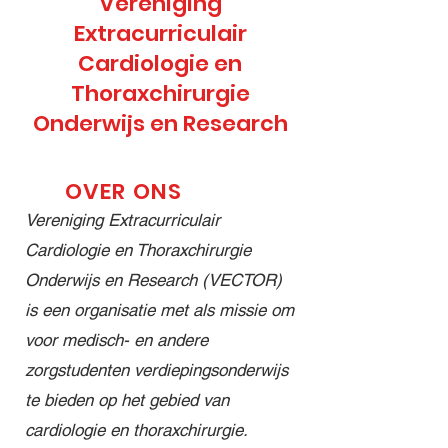
Vereniging
s op 16–
student
decembe
Extracurriculair
18
met
r openen
Cardiologie en
februari
interesse
we het
Thoraxchirurgie
en maart
in
Vector
om geld
cardiologi
Leiden
Onderwijs en Research
op te
e of
jaar
halen
cardiotho
2025–
voor
racale
2026 met
OVER ONS
@stichtin
chirurgie
onze
Vereniging Extracurriculair
ghartekin
? Dan is
allereerst
Cardiologie en Thoraxchirurgie
d én voor
dit jouw
e lezing!
Onderwijs en Research (VECTOR)
knuffels
kans om
Tijdens
om uit te
een jaar
deze
is een organisatie met als missie om
delen
lang deel
inspirere
voor medisch- en andere
aan
te nemen
nde
zorgstudenten verdiepingsonderwijs
kinderen
aan hét
avond
te bieden op het gebied van
in het
extracurri
nemen
Willem-
culaire
Prof. dr.
cardiologie en thoraxchirurgie.