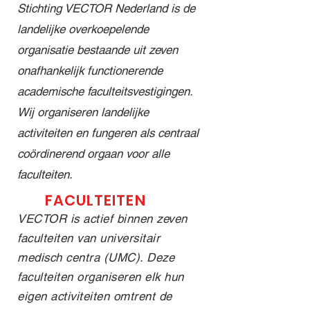
Alexande
program
Meindert
Stichting VECTOR Nederland is de
r
ma dat
Palmen
landelijke overkoepelende
Kinderzie
cardiologi
en Dr.
organisatie bestaande uit zeven
kenhuis
sche
Jesper
@wakz_l
kennis,
Hjortnaes
onafhankelijk functionerende
eiden 🧸
praktijk
je mee in
academische faculteitsvestigingen.
✨ Deze
en
de
Wij organiseren landelijke
bakesale
inspiratie
toekomst
activiteiten en fungeren als centraal
s vinden
combinee
van de
plaats in
rt. Wat
cardiotho
coördinerend orgaan voor alle
aanloop
kun je
racale
faculteiten.
naar ons
verwacht
chirurgie:
FACULTEITEN
symposiu
en dit
Van
m over de
VECTOR
robotchir
VECTOR is actief binnen zeven
kindercar
-jaar? 🫀
urgie tot
faculteiten van universitair
diologie
Inspirere
kunsthart
medisch centra (UMC). Deze
op 25
nde
en,
faculteiten organiseren elk hun
maart.
specialist
biotechno
eigen activiteiten omtrent de
Meer
ische
logie en