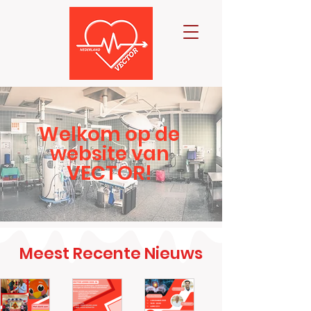
Welkom op de
website van
VECTOR!
Meest Recente Nieuws