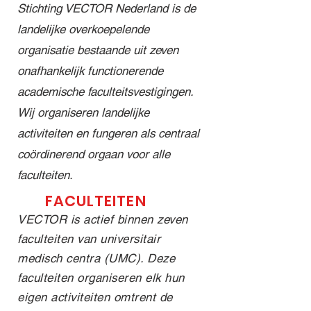
Alexande
program
Meindert
Stichting VECTOR Nederland is de
r
ma dat
Palmen
landelijke overkoepelende
Kinderzie
cardiologi
en Dr.
organisatie bestaande uit zeven
kenhuis
sche
Jesper
@wakz_l
kennis,
Hjortnaes
onafhankelijk functionerende
eiden 🧸
praktijk
je mee in
academische faculteitsvestigingen.
✨ Deze
en
de
Wij organiseren landelijke
bakesale
inspiratie
toekomst
activiteiten en fungeren als centraal
s vinden
combinee
van de
plaats in
rt. Wat
cardiotho
coördinerend orgaan voor alle
aanloop
kun je
racale
faculteiten.
naar ons
verwacht
chirurgie:
FACULTEITEN
symposiu
en dit
Van
m over de
VECTOR
robotchir
VECTOR is actief binnen zeven
kindercar
-jaar? 🫀
urgie tot
faculteiten van universitair
diologie
Inspirere
kunsthart
medisch centra (UMC). Deze
op 25
nde
en,
faculteiten organiseren elk hun
maart.
specialist
biotechno
eigen activiteiten omtrent de
Meer
ische
logie en