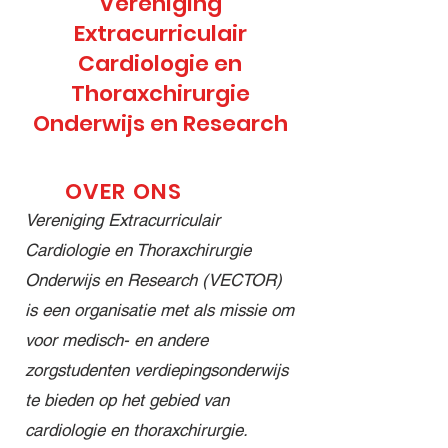
Vereniging
s op 16–
student
decembe
Extracurriculair
18
met
r openen
Cardiologie en
februari
interesse
we het
Thoraxchirurgie
en maart
in
Vector
om geld
cardiologi
Leiden
Onderwijs en Research
op te
e of
jaar
halen
cardiotho
2025–
voor
racale
2026 met
OVER ONS
@stichtin
chirurgie
onze
Vereniging Extracurriculair
ghartekin
? Dan is
allereerst
Cardiologie en Thoraxchirurgie
d én voor
dit jouw
e lezing!
Onderwijs en Research (VECTOR)
knuffels
kans om
Tijdens
om uit te
een jaar
deze
is een organisatie met als missie om
delen
lang deel
inspirere
voor medisch- en andere
aan
te nemen
nde
zorgstudenten verdiepingsonderwijs
kinderen
aan hét
avond
te bieden op het gebied van
in het
extracurri
nemen
Willem-
culaire
Prof. dr.
cardiologie en thoraxchirurgie.