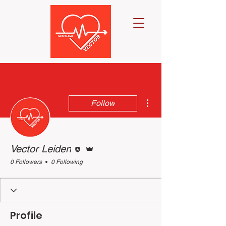
More actions
Follow
Editor
Admin
Vector Leiden
0 Followers
0 Following
Profile