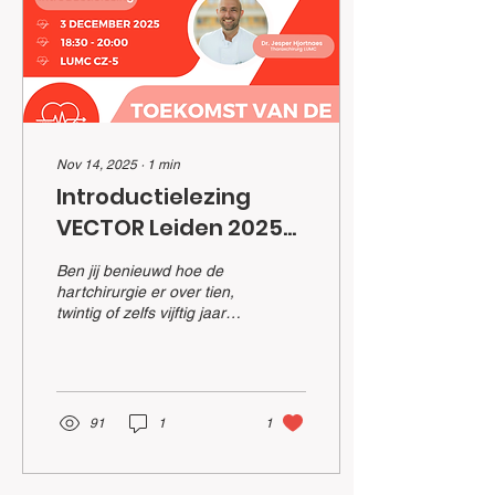
Hands-on workshops 🏥
Meeloopdagen in de
kliniek 🚑 Unieke excursies
… en meer! 💡 3e-jaars
studenten kunnen dit jaar...
Nov 14, 2025
∙
1
min
Introductielezing
VECTOR Leiden 2025-
26
Ben jij benieuwd hoe de
hartchirurgie er over tien,
twintig of zelfs vijftig jaar
uitziet? Op 3 december
openen we het Vector
Leiden jaar 2025–2026
met onze allereerste
lezing! Tijdens deze
91
1
1
inspirerende avond nemen
Prof. dr. Meindert Palmen
en Dr. Jesper Hjortnaes je