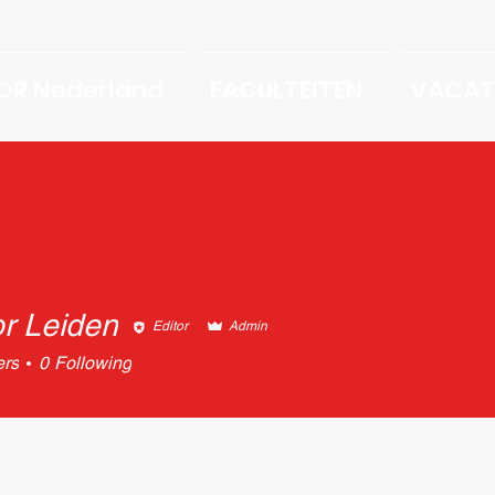
OR Nederland
FACULTEITEN
VACAT
r Leiden
Editor
Admin
ers
0
Following