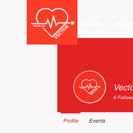
HOME
VECT
Vecto
0
Follow
Profile
Events