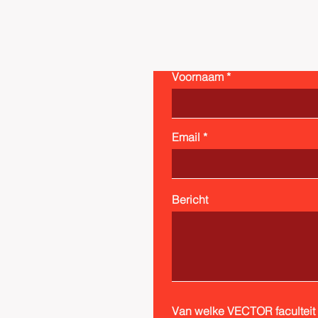
maart. Meer informatie
over dit symposium volgt
binnenkort. Houd onze
pagina in de gaten! 👀📅
📍 Waar & wanneer? 📅
Voornaam
16–18 februari & in maart
⏰...
Email
Bericht
Van welke VECTOR faculteit b