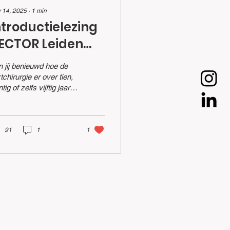
 14, 2025
∙
1
min
ntroductielezing
ECTOR Leiden
025-26
 jij benieuwd hoe de
tchirurgie er over tien,
ntig of zelfs vijftig jaar
ziet? Op 3 december
enen we het Vector
den jaar 2025–2026
 onze allereerste
91
1
1
ing! Tijdens deze
spirerende avond nemen
f. dr. Meindert Palmen
Dr. Jesper Hjortnaes je
e in de toekomst van
cardiothoracale
rurgie: Van
otchirurgie tot
stharten,