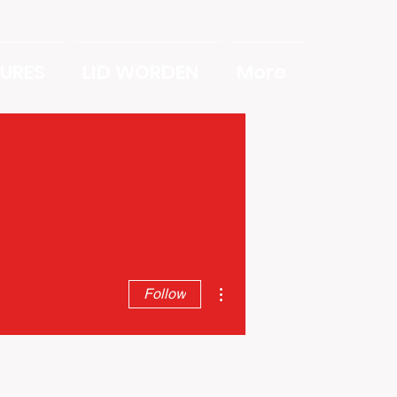
URES
LID WORDEN
More
More actions
Follow