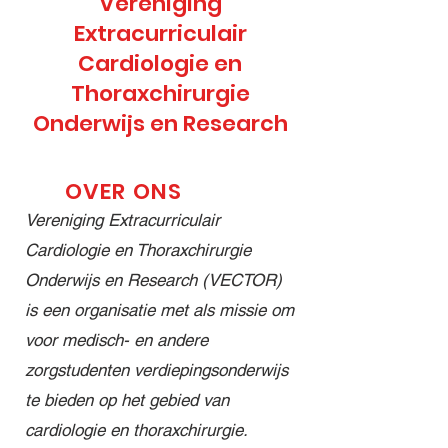
Vereniging
s op 16–
student
decembe
Extracurriculair
18
met
r openen
Cardiologie en
februari
interesse
we het
Thoraxchirurgie
en maart
in
Vector
om geld
cardiologi
Leiden
Onderwijs en Research
op te
e of
jaar
halen
cardiotho
2025–
voor
racale
2026 met
OVER ONS
@stichtin
chirurgie
onze
Vereniging Extracurriculair
ghartekin
? Dan is
allereerst
Cardiologie en Thoraxchirurgie
d én voor
dit jouw
e lezing!
Onderwijs en Research (VECTOR)
knuffels
kans om
Tijdens
om uit te
een jaar
deze
is een organisatie met als missie om
delen
lang deel
inspirere
voor medisch- en andere
aan
te nemen
nde
zorgstudenten verdiepingsonderwijs
kinderen
aan hét
avond
te bieden op het gebied van
in het
extracurri
nemen
Willem-
culaire
Prof. dr.
cardiologie en thoraxchirurgie.