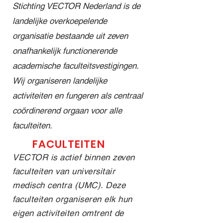
Alexande
program
Meindert
Stichting VECTOR Nederland is de
r
ma dat
Palmen
landelijke overkoepelende
Kinderzie
cardiologi
en Dr.
organisatie bestaande uit zeven
kenhuis
sche
Jesper
@wakz_l
kennis,
Hjortnaes
onafhankelijk functionerende
eiden 🧸
praktijk
je mee in
academische faculteitsvestigingen.
✨ Deze
en
de
Wij organiseren landelijke
bakesale
inspiratie
toekomst
activiteiten en fungeren als centraal
s vinden
combinee
van de
plaats in
rt. Wat
cardiotho
coördinerend orgaan voor alle
aanloop
kun je
racale
faculteiten.
naar ons
verwacht
chirurgie:
FACULTEITEN
symposiu
en dit
Van
m over de
VECTOR
robotchir
VECTOR is actief binnen zeven
kindercar
-jaar? 🫀
urgie tot
faculteiten van universitair
diologie
Inspirere
kunsthart
medisch centra (UMC). Deze
op 25
nde
en,
faculteiten organiseren elk hun
maart.
specialist
biotechno
eigen activiteiten omtrent de
Meer
ische
logie en