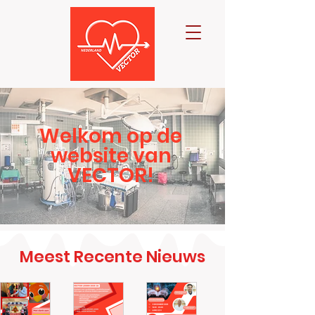
Welkom op de
website van
VECTOR!
Meest Recente Nieuws