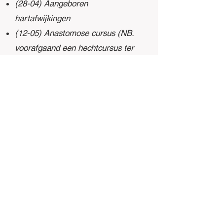
(28-04) Aangeboren
hartafwijkingen
(12-05) Anastomose cursus (NB.
voorafgaand een hechtcursus ter
voorbereiding)
(26-05) Aortachirurgie
*Voor de meeste lezingen geldt dat
het duurt van 19:30 uur tot 21:30
uur (met een inloop vanaf 19:00
uur). Als dit toch blijkt af te wijken,
wordt dit tijdig gecommuniceerd.