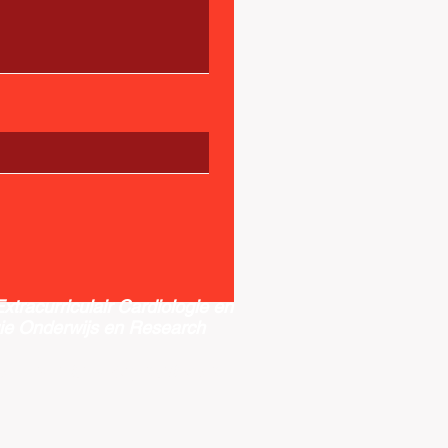
 Extracurriculair Cardiologie en
ie Onderwijs en Research
or.nederland@gmail.com