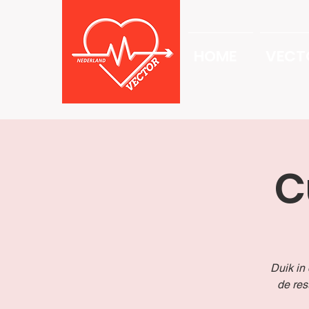
HOME
VECT
C
Duik in
de res