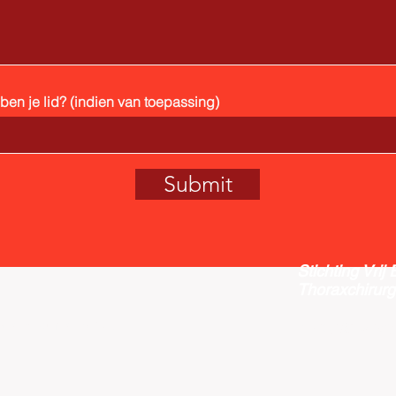
en je lid? (indien van toepassing)
Submit
Stichting Vrij
Thoraxchirurg
E-mail:
vect
and secured by
Wix