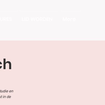
URES
LID WORDEN
More
ch
tudie en
t in de