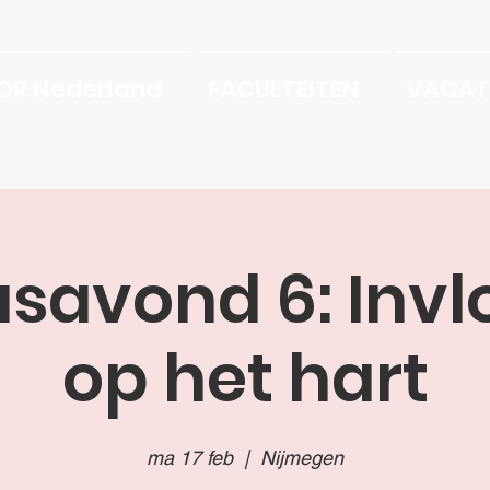
OR Nederland
FACULTEITEN
VACAT
savond 6: Inv
op het hart
ma 17 feb
  |  
Nijmegen