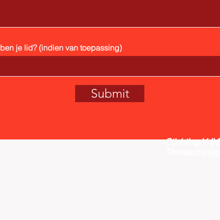
en je lid? (indien van toepassing)
Submit
Stichting Vrij
Thoraxchirurg
E-mail:
vect
and secured by
Wix