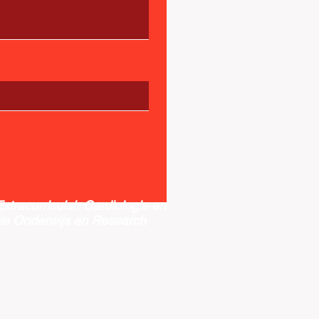
 Extracurriculair Cardiologie en
ie Onderwijs en Research
or.nederland@gmail.com