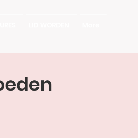
URES
LID WORDEN
More
loeden