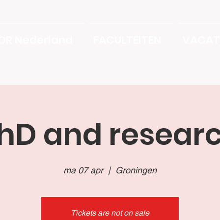
OR Nederland
FACULTEITEN
VACAT
hD and resear
ma 07 apr
  |  
Groningen
Tickets are not on sale