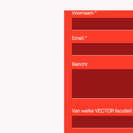
Voornaam
Email
Bericht
Van welke VECTOR faculteit b