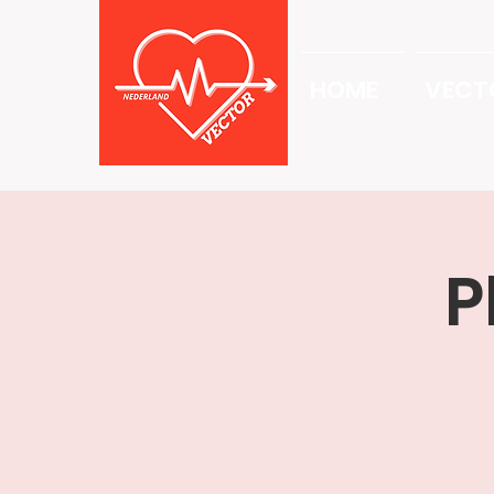
HOME
VECT
P