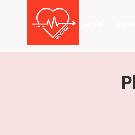
HOME
VECT
P