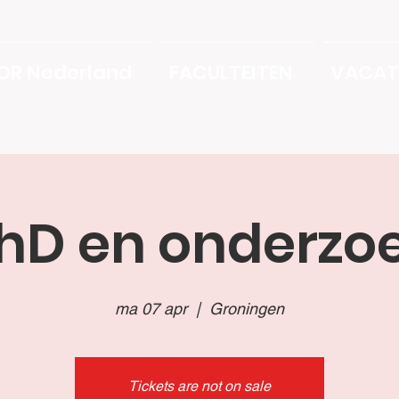
OR Nederland
FACULTEITEN
VACAT
hD en onderzo
ma 07 apr
  |  
Groningen
Tickets are not on sale