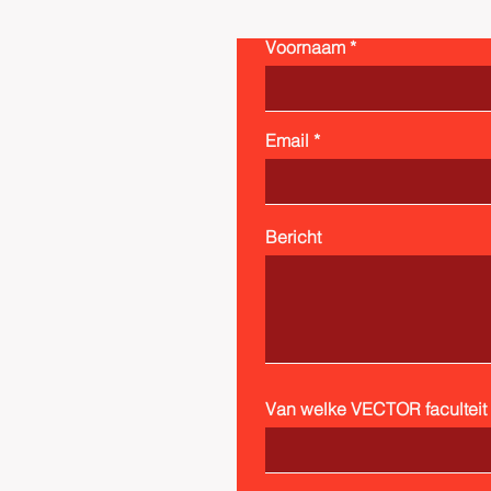
Voornaam
Email
Bericht
Van welke VECTOR faculteit b