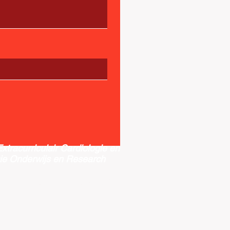
 Extracurriculair Cardiologie en
ie Onderwijs en Research
or.nederland@gmail.com