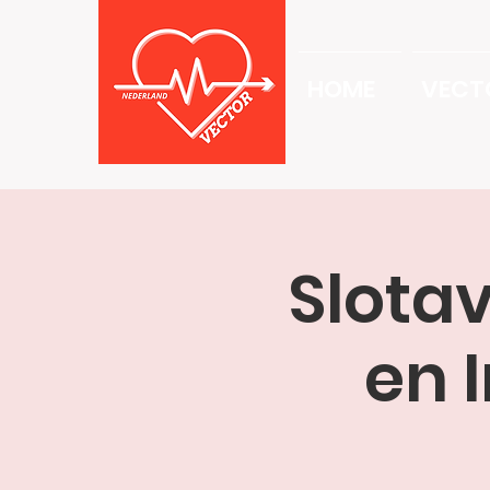
HOME
VECT
Slota
en 