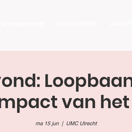
OR Nederland
FACULTEITEN
VACAT
vond: Loopbaan
Impact van het
ma 15 jun
  |  
UMC Utrecht