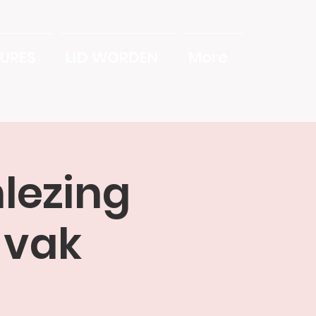
URES
LID WORDEN
More
lezing
 vak