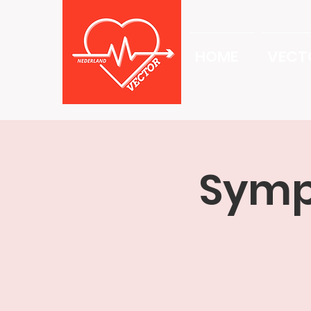
HOME
VECT
Symp