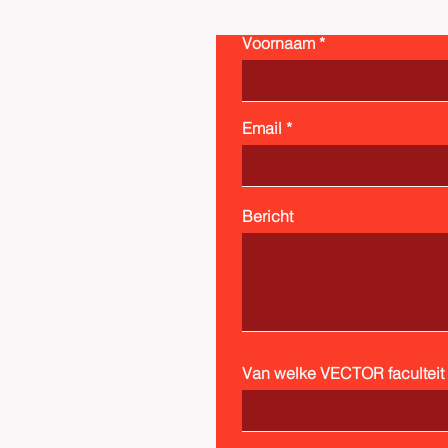
Voornaam
Email
Bericht
Van welke VECTOR faculteit b