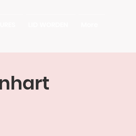
URES
LID WORDEN
More
nhart