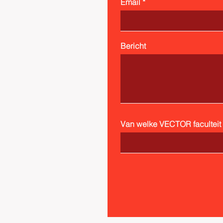
Email
Bericht
Van welke VECTOR faculteit b